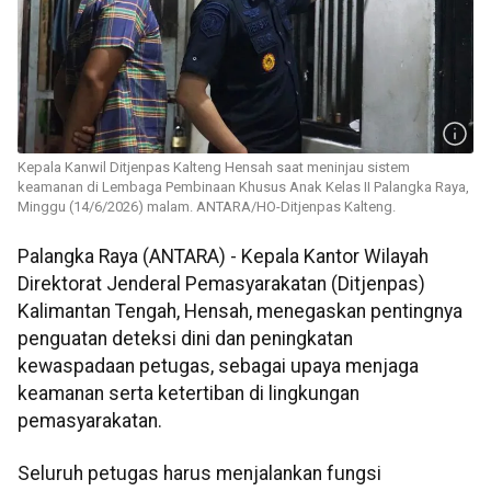
Kepala Kanwil Ditjenpas Kalteng Hensah saat meninjau sistem
keamanan di Lembaga Pembinaan Khusus Anak Kelas II Palangka Raya,
Minggu (14/6/2026) malam. ANTARA/HO-Ditjenpas Kalteng.
Palangka Raya (ANTARA) - Kepala Kantor Wilayah
Direktorat Jenderal Pemasyarakatan (Ditjenpas)
Kalimantan Tengah, Hensah, menegaskan pentingnya
penguatan deteksi dini dan peningkatan
kewaspadaan petugas, sebagai upaya menjaga
keamanan serta ketertiban di lingkungan
pemasyarakatan.
Seluruh petugas harus menjalankan fungsi