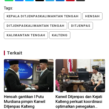
Tags:
KEPALA DITJENPASKALIMANTAN TENGAH
HENSAH
DITJENPASKALIMANTAN TENGAH
DITJENPAS
KALIMANTAN TENGAH
KALTENG
Terkait
Hensah gantikan I Putu
Kanwil Ditjenpas dan Kejati
Murdiana pimpin Kanwil
Kalteng perkuat koordinasi
Ditjenpas Kalteng
optimalkan penegakan