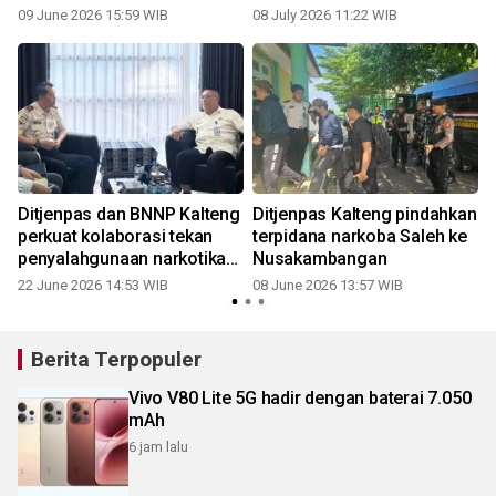
hukum
09 June 2026 15:59 WIB
08 July 2026 11:22 WIB
Ditjenpas dan BNNP Kalteng
Ditjenpas Kalteng pindahkan
perkuat kolaborasi tekan
terpidana narkoba Saleh ke
penyalahgunaan narkotika
Nusakambangan
dan kepadatan lapas
22 June 2026 14:53 WIB
08 June 2026 13:57 WIB
Berita Terpopuler
Vivo V80 Lite 5G hadir dengan baterai 7.050
mAh
6 jam lalu