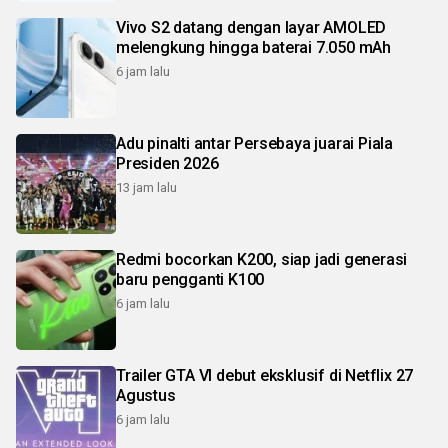
Vivo S2 datang dengan layar AMOLED
melengkung hingga baterai 7.050 mAh
6 jam lalu
Adu pinalti antar Persebaya juarai Piala
Presiden 2026
13 jam lalu
Redmi bocorkan K200, siap jadi generasi
baru pengganti K100
6 jam lalu
Trailer GTA VI debut eksklusif di Netflix 27
Agustus
6 jam lalu