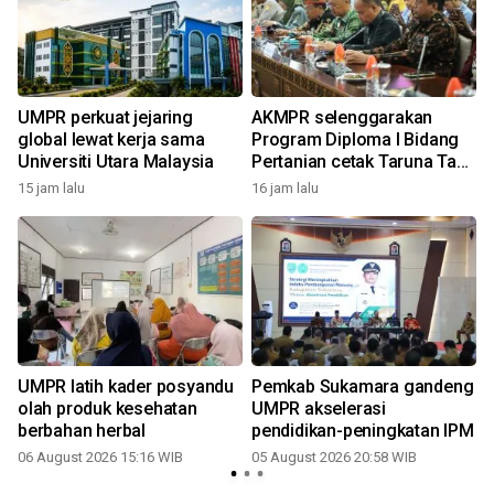
UMPR perkuat jejaring
AKMPR selenggarakan
global lewat kerja sama
Program Diploma I Bidang
Universiti Utara Malaysia
Pertanian cetak Taruna Tani
Huma Betang
15 jam lalu
16 jam lalu
UMPR latih kader posyandu
Pemkab Sukamara gandeng
olah produk kesehatan
UMPR akselerasi
berbahan herbal
pendidikan-peningkatan IPM
06 August 2026 15:16 WIB
05 August 2026 20:58 WIB