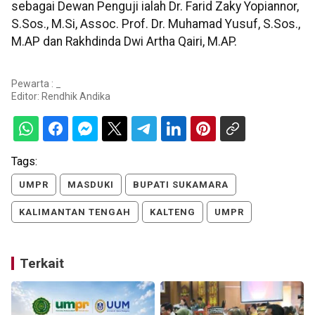
sebagai Dewan Penguji ialah Dr. Farid Zaky Yopiannor,
S.Sos., M.Si, Assoc. Prof. Dr. Muhamad Yusuf, S.Sos.,
M.AP dan Rakhdinda Dwi Artha Qairi, M.AP.
Pewarta : _
Editor:
Rendhik Andika
Tags:
UMPR
MASDUKI
BUPATI SUKAMARA
KALIMANTAN TENGAH
KALTENG
UMPR
Terkait