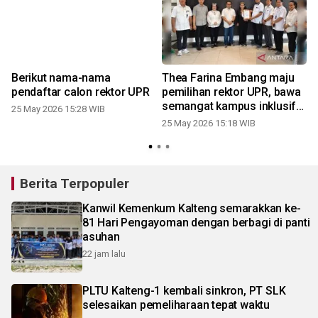
Berikut nama-nama
Thea Farina Embang maju
pendaftar calon rektor UPR
pemilihan rektor UPR, bawa
semangat kampus inklusif
25 May 2026 15:28 WIB
dan berdampak
25 May 2026 15:18 WIB
1
Berita Terpopuler
Kanwil Kemenkum Kalteng semarakkan ke-
81 Hari Pengayoman dengan berbagi di panti
asuhan
22 jam lalu
PLTU Kalteng-1 kembali sinkron, PT SLK
selesaikan pemeliharaan tepat waktu