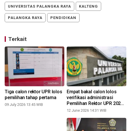
UNIVERSITAS PALANGKA RAYA
KALTENG
PALANGKA RAYA
PENDIDIKAN
Terkait
Tiga calon rektor UPR lolos
Empat bakal calon lolos
pemilihan tahap pertama
verifikasi administrasi
Pemilihan Rektor UPR 2026-
09 July 2026 13:45 WIB
2030
12 June 2026 14:31 WIB