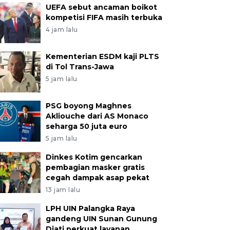
UEFA sebut ancaman boikot
kompetisi FIFA masih terbuka
4 jam lalu
Kementerian ESDM kaji PLTS
di Tol Trans-Jawa
5 jam lalu
PSG boyong Maghnes
Akliouche dari AS Monaco
seharga 50 juta euro
5 jam lalu
Dinkes Kotim gencarkan
pembagian masker gratis
cegah dampak asap pekat
13 jam lalu
LPH UIN Palangka Raya
gandeng UIN Sunan Gunung
Djati perkuat layanan