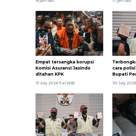
16 jam lalu
17 jam lalu
Empat tersangka korupsi
Terbongka
Komisi Asuransi Jasindo
cara polis
ditahan KPK
Bupati P
31 July 2026 11:41 WIB
30 July 2026