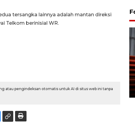
F
edua tersangka lainnya adalah mantan direksi
i Telkom berinisial WR.
Prediksi puncak musim
kemarau di Kalimantan
Tengah
g atau pengindeksan otomatis untuk AI di situs web ini tanpa
22 July 2026 17:18 WIB