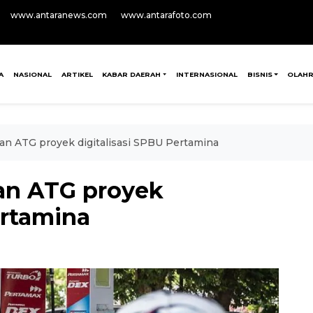
www.antaranews.com
www.antarafoto.com
A
NASIONAL
ARTIKEL
KABAR DAERAH
INTERNASIONAL
BISNIS
OLAH
an ATG proyek digitalisasi SPBU Pertamina
an ATG proyek
ertamina