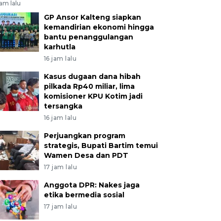
jam lalu
GP Ansor Kalteng siapkan
kemandirian ekonomi hingga
bantu penanggulangan
karhutla
16 jam lalu
Kasus dugaan dana hibah
pilkada Rp40 miliar, lima
komisioner KPU Kotim jadi
tersangka
16 jam lalu
Perjuangkan program
strategis, Bupati Bartim temui
Wamen Desa dan PDT
17 jam lalu
Anggota DPR: Nakes jaga
etika bermedia sosial
17 jam lalu