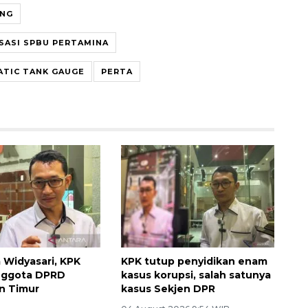
ENG
ISASI SPBU PERTAMINA
TIC TANK GAUGE
PERTA
a Widyasari, KPK
KPK tutup penyidikan enam
anggota DPRD
kasus korupsi, salah satunya
n Timur
kasus Sekjen DPR