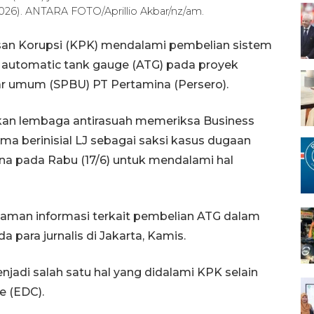
026). ANTARA FOTO/Aprillio Akbar/nz/am.
san Korupsi (KPK) mendalami pembelian sistem
 automatic tank gauge (ATG) pada proyek
kar umum (SPBU) PT Pertamina (Persero).
kan lembaga antirasuah memeriksa Business
a berinisial LJ sebagai saksi kasus dugaan
ina pada Rabu (17/6) untuk mendalami hal
laman informasi terkait pembelian ATG dalam
a para jurnalis di Jakarta, Kamis.
jadi salah satu hal yang didalami KPK selain
e (EDC).