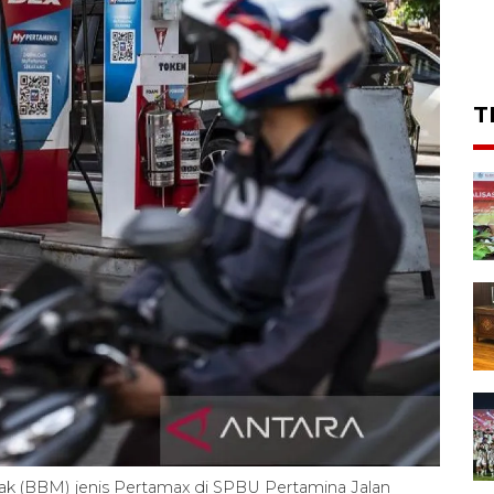
T
ak (BBM) jenis Pertamax di SPBU Pertamina Jalan