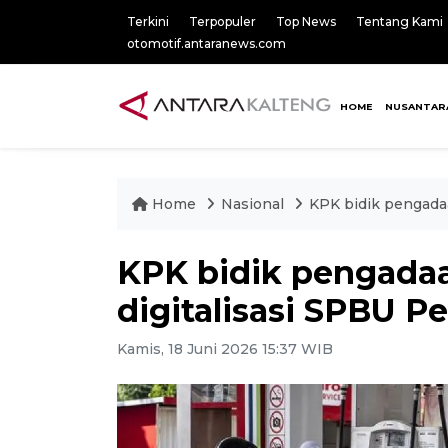
Terkini
Terpopuler
Top News
Tentang Kami
otomotif.antaranews.com
HOME
NUSANTAR
Home
Nasional
KPK bidik pengada
KPK bidik pengada
digitalisasi SPBU P
Kamis, 18 Juni 2026 15:37 WIB