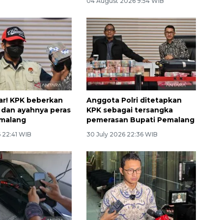
04 August 2026 9:54 WIB
r! KPK beberkan
Anggota Polri ditetapkan
i dan ayahnya peras
KPK sebagai tersangka
emalang
pemerasan Bupati Pemalang
 22:41 WIB
30 July 2026 22:36 WIB