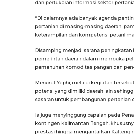
dan pertukaran informasi sektor pertania
“Di dalamnya ada banyak agenda penting
pertanian di masing-masing daerah, pam
keterampilan dan kompetensi petani mau
Disamping menjadi sarana peningkatan kap
pemerintah daerah dalam membuka pelua
pemenuhan komoditas pangan dan peng
Menurut Yephi, melalui kegiatan terseb
potensi yang dimiliki daerah lain sehin
sasaran untuk pembangunan pertanian d
Ia juga menyinggung capaian pada Penas
kontingen Kalimantan Tengah, khususny
prestasi hingga mengantarkan Kalteng m