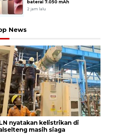
baterai 7.050 mAh
2 jam lalu
op News
LN nyatakan kelistrikan di
alselteng masih siaga