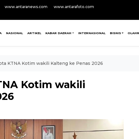
www.antaranews.com
www.antarafoto.com
A
NASIONAL
ARTIKEL
KABAR DAERAH
INTERNASIONAL
BISNIS
OLAH
ta KTNA Kotim wakili Kalteng ke Penas 2026
NA Kotim wakili
026