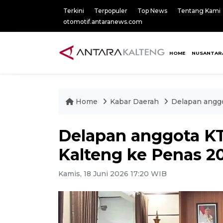
Terkini
Terpopuler
Top News
Tentang Kami
otomotif.antaranews.com
HOME
NUSANTAR
Home
Kabar Daerah
Delapan anggo
Delapan anggota KT
Kalteng ke Penas 2
Kamis, 18 Juni 2026 17:20 WIB