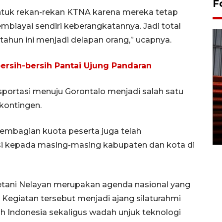
F
ntuk rekan-rekan KTNA karena mereka tetap
iayai sendiri keberangkatannya. Jadi total
ahun ini menjadi delapan orang,” ucapnya.
ersih-bersih Pantai Ujung Pandaran
sportasi menuju Gorontalo menjadi salah satu
Prediksi puncak musim
kontingen.
kemarau di Kalimantan
Tengah
 pembagian kuota peserta juga telah
22 July 2026 17:18 WIB
nsi kepada masing-masing kabupaten dan kota di
Petani Nelayan merupakan agenda nasional yang
. Kegiatan tersebut menjadi ajang silaturahmi
ruh Indonesia sekaligus wadah unjuk teknologi