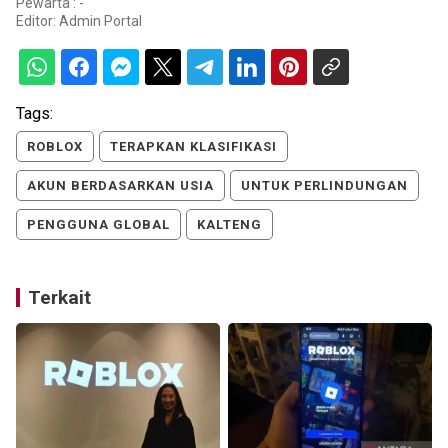
Pewarta : -
Editor:
Admin Portal
Tags:
ROBLOX
TERAPKAN KLASIFIKASI
AKUN BERDASARKAN USIA
UNTUK PERLINDUNGAN
PENGGUNA GLOBAL
KALTENG
Terkait