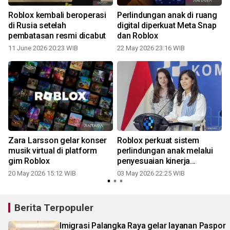
Roblox kembali beroperasi
Perlindungan anak di ruang
di Rusia setelah
digital diperkuat Meta Snap
pembatasan resmi dicabut
dan Roblox
11 June 2026 20:23 WIB
22 May 2026 23:16 WIB
Zara Larsson gelar konser
Roblox perkuat sistem
musik virtual di platform
perlindungan anak melalui
gim Roblox
penyesuaian kinerja
platform
20 May 2026 15:12 WIB
03 May 2026 22:25 WIB
2
Berita Terpopuler
Imigrasi Palangka Raya gelar layanan Paspor