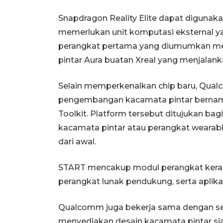
Snapdragon Reality Elite dapat diguna
memerlukan unit komputasi eksternal ya
perangkat pertama yang diumumkan me
pintar Aura buatan Xreal yang menjalank
Selain memperkenalkan chip baru, Qual
pengembangan kacamata pintar bernama
Toolkit. Platform tersebut ditujukan b
kacamata pintar atau perangkat wearab
dari awal.
START mencakup modul perangkat kera
perangkat lunak pendukung, serta aplik
Qualcomm juga bekerja sama dengan s
menyediakan desain kacamata pintar sia