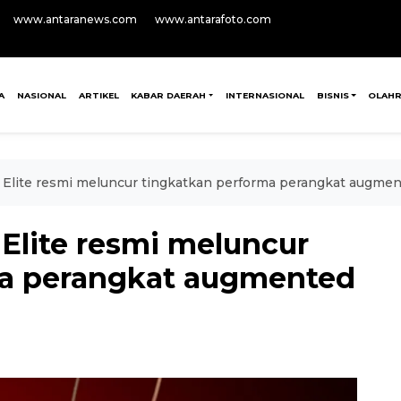
www.antaranews.com
www.antarafoto.com
A
NASIONAL
ARTIKEL
KABAR DAERAH
INTERNASIONAL
BISNIS
OLAH
 Elite resmi meluncur tingkatkan performa perangkat augment
Elite resmi meluncur
ma perangkat augmented