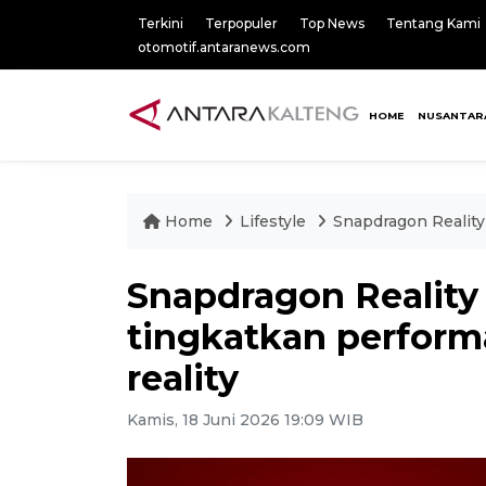
Terkini
Terpopuler
Top News
Tentang Kami
otomotif.antaranews.com
HOME
NUSANTAR
Home
Lifestyle
Snapdragon Reality
Snapdragon Reality 
tingkatkan perfor
reality
Kamis, 18 Juni 2026 19:09 WIB