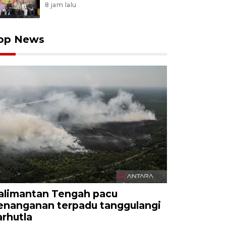
8 jam lalu
op News
alimantan Tengah pacu
enanganan terpadu tanggulangi
arhutla