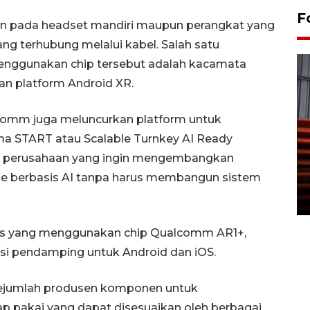
F
kan pada headset mandiri maupun perangkat yang
ng terhubung melalui kabel. Salah satu
nggunakan chip tersebut adalah kacamata
an platform Android XR.
comm juga meluncurkan platform untuk
 START atau Scalable Turnkey AI Ready
Prediksi puncak musim
agi perusahaan yang ingin mengembangkan
kemarau di Kalimantan
le berbasis AI tanpa harus membangun sistem
Tengah
22 July 2026 17:18 WIB
s yang menggunakan chip Qualcomm AR1+,
asi pendamping untuk Android dan iOS.
ejumlah produsen komponen untuk
p pakai yang dapat disesuaikan oleh berbagai