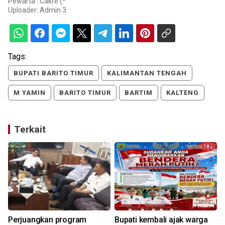
Pewarta : Cakre (*
Uploader:
Admin 3
Tags:
BUPATI BARITO TIMUR
KALIMANTAN TENGAH
M YAMIN
BARITO TIMUR
BARTIM
KALTENG
Terkait
Perjuangkan program
Bupati kembali ajak warga