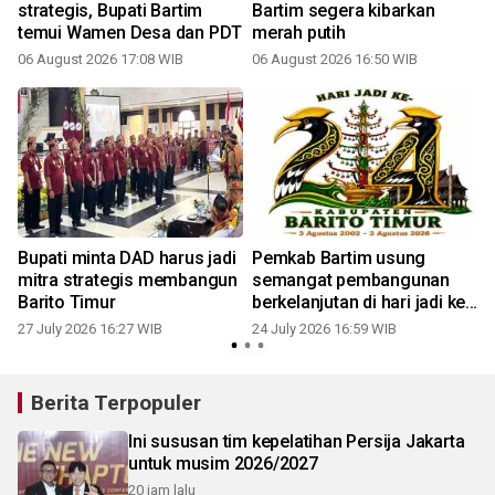
strategis, Bupati Bartim
Bartim segera kibarkan
temui Wamen Desa dan PDT
merah putih
06 August 2026 17:08 WIB
06 August 2026 16:50 WIB
2
Bupati minta DAD harus jadi
Pemkab Bartim usung
mitra strategis membangun
semangat pembangunan
Barito Timur
berkelanjutan di hari jadi ke-
24
27 July 2026 16:27 WIB
24 July 2026 16:59 WIB
2
Berita Terpopuler
Ini sususan tim kepelatihan Persija Jakarta
untuk musim 2026/2027
20 jam lalu