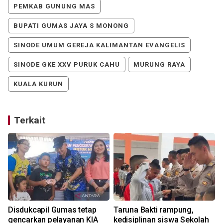
PEMKAB GUNUNG MAS
BUPATI GUMAS JAYA S MONONG
SINODE UMUM GEREJA KALIMANTAN EVANGELIS
SINODE GKE XXV PURUK CAHU
MURUNG RAYA
KUALA KURUN
Terkait
Disdukcapil Gumas tetap
Taruna Bakti rampung,
gencarkan pelayanan KIA
kedisiplinan siswa Sekolah