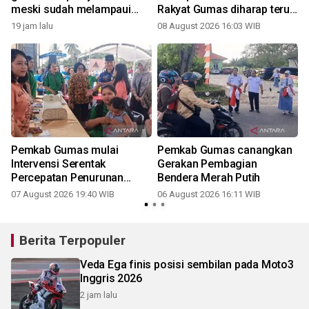
meski sudah melampaui
Rakyat Gumas diharap terus
target
terjaga
19 jam lalu
08 August 2026 16:03 WIB
Pemkab Gumas mulai
Pemkab Gumas canangkan
Intervensi Serentak
Gerakan Pembagian
Percepatan Penurunan
Bendera Merah Putih
Stunting 2026
07 August 2026 19:40 WIB
06 August 2026 16:11 WIB
Berita Terpopuler
Veda Ega finis posisi sembilan pada Moto3
Inggris 2026
2 jam lalu