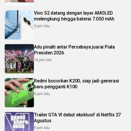
Vivo S2 datang dengan layar AMOLED
melengkung hingga baterai 7.050 mAh
9 jam lalu
Adu pinalti antar Persebaya juarai Piala
Presiden 2026
16 jam lalu
Redmi bocorkan K200, siap jadi generasi
baru pengganti K100
9 jam lalu
Trailer GTA VI debut eksklusif di Netflix 27
Agustus
9 jam lalu