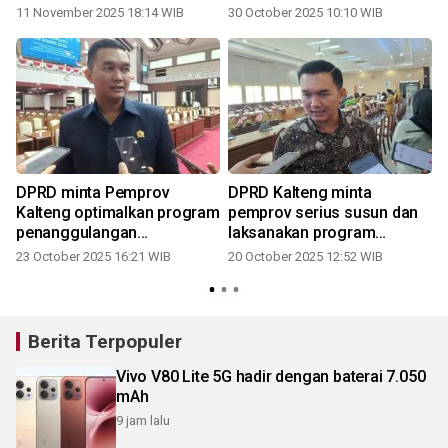
pengabdian
11 November 2025 18:14 WIB
30 October 2025 10:10 WIB
3
h
DPRD minta Pemprov
DPRD Kalteng minta
Kalteng optimalkan program
pemprov serius susun dan
penanggulangan
laksanakan program
kemiskinan
Penanggulangan
23 October 2025 16:21 WIB
20 October 2025 12:52 WIB
Kemiskinan
1
Berita Terpopuler
Vivo V80 Lite 5G hadir dengan baterai 7.050
mAh
9 jam lalu