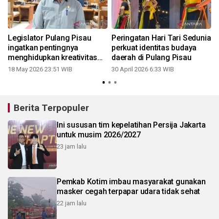
Legislator Pulang Pisau
Peringatan Hari Tari Sedunia
u
ingatkan pentingnya
perkuat identitas budaya
menghidupkan kreativitas
daerah di Pulang Pisau
seni budaya
18 May 2026 23:51 WIB
30 April 2026 6:33 WIB
Berita Terpopuler
Ini sususan tim kepelatihan Persija Jakarta
untuk musim 2026/2027
23 jam lalu
Pemkab Kotim imbau masyarakat gunakan
masker cegah terpapar udara tidak sehat
22 jam lalu