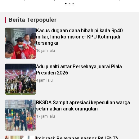
Berita Terpopuler
Kasus dugaan dana hibah pilkada Rp40
miliar, lima komisioner KPU Kotim jadi
tersangka
16 jam lalu
Adu pinalti antar Persebaya juarai Piala
Presiden 2026
4 jam lalu
BKSDA Sampit apresiasi kepedulian warga
selamatkan anak orangutan
17 jam lalu
Imigrasi: Pelayanan paspor BAJENTA