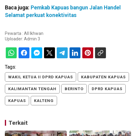
Baca juga:
Pemkab Kapuas bangun Jalan Handel
Selamat perkuat konektivitas
Pewarta : All Ikhwan
Uploader:
Admin 3
Tags:
WAKIL KETUA II DPRD KAPUAS
KABUPATEN KAPUAS
KALIMANTAN TENGAH
BERINTO
DPRD KAPUAS
KAPUAS
KALTENG
Terkait