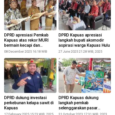
s
DPRD apresiasi Pemkab
DPRD Kapuas apresiasi
Kapuas atas rekor MURI
langkah bupati akomodir
bermain kecapi dan
aspirasi warga Kapuas Hulu
karungut
08 December 2025 16:18 WIB
27 June 2025 21:28 WIB, 2025
2
DPRD dukung investasi
DPRD Kapuas dukung
perkebunan kelapa sawit di
langkah pemkab
Kapuas
selenggarakan pasar
UMKM
17 February 2025 15:23 WIB, 2025
31 October 2023 17:31 WIB, 2023
1