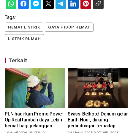
Tags:
HEMAT LISTRIK
GAYA HIDUP HEMAT
LISTRIK RUMAH
Terkait
PLN hadirkan Promo Power
Swiss-Belhotel Danum gelar
h
Up Real tambah daya Lebih
Earth Hour, dukung
hemat bagi pelanggan
perlindungan terhadap
lingkungan
16 April 2026 18:17 WIB
24 March 2025 8:07 WIB, 2025