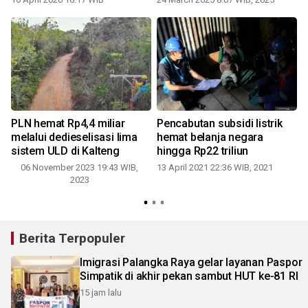
&
PLN hemat Rp4,4 miliar
Pencabutan subsidi listrik
melalui dedieselisasi lima
hemat belanja negara
sistem ULD di Kalteng
hingga Rp22 triliun
06 November 2023 19:43 WIB,
13 April 2021 22:36 WIB, 2021
2023
Berita Terpopuler
Imigrasi Palangka Raya gelar layanan Paspor
Simpatik di akhir pekan sambut HUT ke-81 RI
15 jam lalu