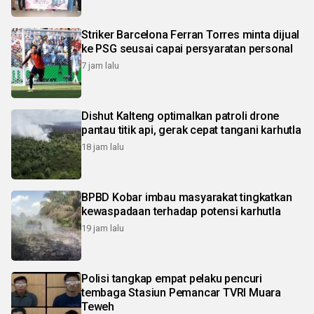
Striker Barcelona Ferran Torres minta dijual
ke PSG seusai capai persyaratan personal
7 jam lalu
Dishut Kalteng optimalkan patroli drone
pantau titik api, gerak cepat tangani karhutla
18 jam lalu
BPBD Kobar imbau masyarakat tingkatkan
kewaspadaan terhadap potensi karhutla
19 jam lalu
Polisi tangkap empat pelaku pencuri
tembaga Stasiun Pemancar TVRI Muara
Teweh