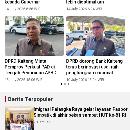
kepada Gubernur
lebih dioptimalkan
14 July 2026 6:56 WIB
14 July 2026 6:24 WIB
0
DPRD Kalteng Minta
DPRD dorong Bank Kalteng
Pemprov Perkuat PAD di
terus berinovasi usai raih
Tengah Penurunan APBD
penghargaan nasional
13 July 2026 18:06 WIB
10 July 2026 13:24 WIB
Berita Terpopuler
Imigrasi Palangka Raya gelar layanan Paspor
Simpatik di akhir pekan sambut HUT ke-81 RI
20 jam lalu