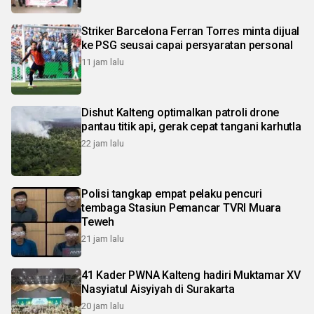
Striker Barcelona Ferran Torres minta dijual
ke PSG seusai capai persyaratan personal
11 jam lalu
Dishut Kalteng optimalkan patroli drone
pantau titik api, gerak cepat tangani karhutla
22 jam lalu
Polisi tangkap empat pelaku pencuri
tembaga Stasiun Pemancar TVRI Muara
Teweh
21 jam lalu
41 Kader PWNA Kalteng hadiri Muktamar XV
Nasyiatul Aisyiyah di Surakarta
20 jam lalu