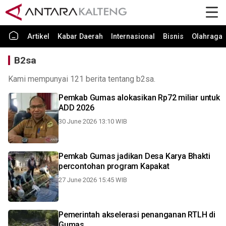
Artikel
Kabar Daerah
Internasional
Bisnis
Olahraga
B2sa
Kami mempunyai 121 berita tentang b2sa.
Pemkab Gumas alokasikan Rp72 miliar untuk
ADD 2026
30 June 2026 13:10 WIB
Pemkab Gumas jadikan Desa Karya Bhakti
percontohan program Kapakat
27 June 2026 15:45 WIB
Pemerintah akselerasi penanganan RTLH di
Gumas