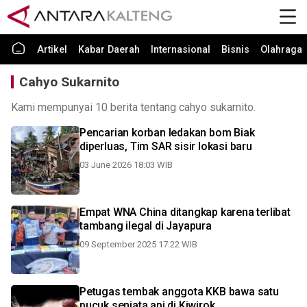
Artikel
Kabar Daerah
Internasional
Bisnis
Olahraga
Cahyo Sukarnito
Kami mempunyai 10 berita tentang cahyo sukarnito.
Pencarian korban ledakan bom Biak
diperluas, Tim SAR sisir lokasi baru
03 June 2026 18:03 WIB
Empat WNA China ditangkap karena terlibat
tambang ilegal di Jayapura
09 September 2025 17:22 WIB
Petugas tembak anggota KKB bawa satu
pucuk senjata api di Kiwirok