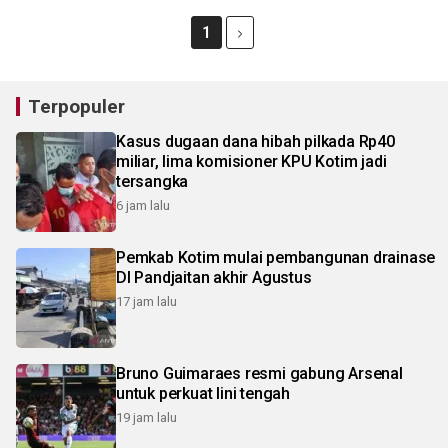
1
Terpopuler
Kasus dugaan dana hibah pilkada Rp40
miliar, lima komisioner KPU Kotim jadi
tersangka
6 jam lalu
Pemkab Kotim mulai pembangunan drainase
DI Pandjaitan akhir Agustus
17 jam lalu
Bruno Guimaraes resmi gabung Arsenal
untuk perkuat lini tengah
19 jam lalu