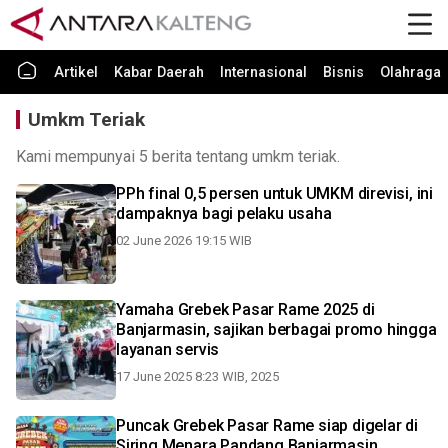
Artikel
Kabar Daerah
Internasional
Bisnis
Olahraga
Umkm Teriak
Kami mempunyai 5 berita tentang umkm teriak.
PPh final 0,5 persen untuk UMKM direvisi, ini
dampaknya bagi pelaku usaha
02 June 2026 19:15 WIB
Yamaha Grebek Pasar Rame 2025 di
Banjarmasin, sajikan berbagai promo hingga
layanan servis
17 June 2025 8:23 WIB, 2025
Puncak Grebek Pasar Rame siap digelar di
Siring Menara Pandang Banjarmasin