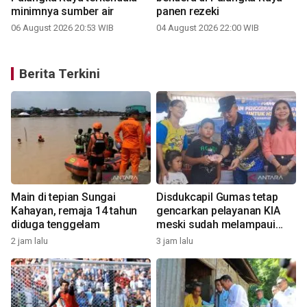
minimnya sumber air
panen rezeki
06 August 2026 20:53 WIB
04 August 2026 22:00 WIB
Berita Terkini
u
Main di tepian Sungai
Disdukcapil Gumas tetap
Kahayan, remaja 14 tahun
gencarkan pelayanan KIA
diduga tenggelam
meski sudah melampaui
1
target
2 jam lalu
3 jam lalu