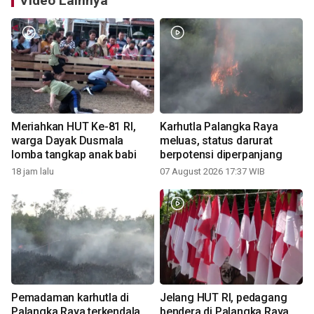
Video Lainnya
Meriahkan HUT Ke-81 RI,
Karhutla Palangka Raya
warga Dayak Dusmala
meluas, status darurat
lomba tangkap anak babi
berpotensi diperpanjang
18 jam lalu
07 August 2026 17:37 WIB
Pemadaman karhutla di
Jelang HUT RI, pedagang
Palangka Raya terkendala
bendera di Palangka Raya