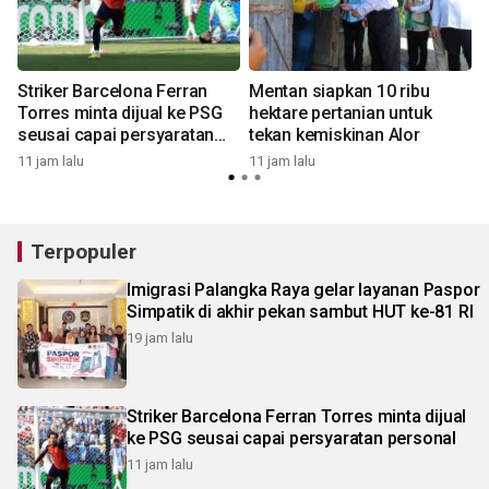
Striker Barcelona Ferran
Mentan siapkan 10 ribu
Torres minta dijual ke PSG
hektare pertanian untuk
seusai capai persyaratan
tekan kemiskinan Alor
1
personal
11 jam lalu
11 jam lalu
Terpopuler
Imigrasi Palangka Raya gelar layanan Paspor
Simpatik di akhir pekan sambut HUT ke-81 RI
19 jam lalu
Striker Barcelona Ferran Torres minta dijual
ke PSG seusai capai persyaratan personal
11 jam lalu