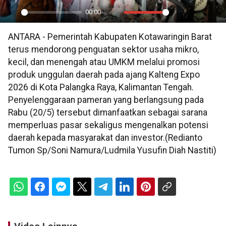
00:00
Play
Mute
Settings
PIP
En
ANTARA - Pemerintah Kabupaten Kotawaringin Barat
ful
terus mendorong penguatan sektor usaha mikro,
kecil, dan menengah atau UMKM melalui promosi
produk unggulan daerah pada ajang Kalteng Expo
2026 di Kota Palangka Raya, Kalimantan Tengah.
Penyelenggaraan pameran yang berlangsung pada
Rabu (20/5) tersebut dimanfaatkan sebagai sarana
memperluas pasar sekaligus mengenalkan potensi
daerah kepada masyarakat dan investor.(Redianto
Tumon Sp/Soni Namura/Ludmila Yusufin Diah Nastiti)