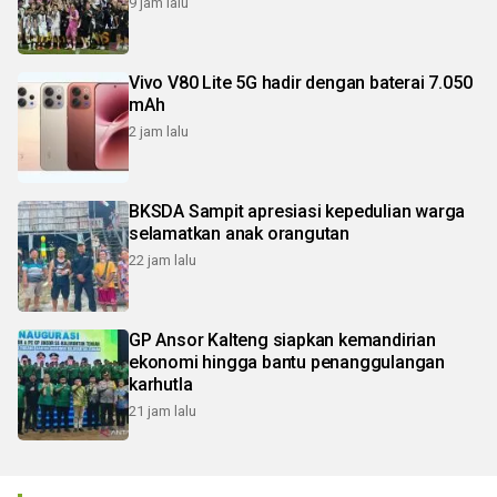
9 jam lalu
Vivo V80 Lite 5G hadir dengan baterai 7.050
mAh
2 jam lalu
BKSDA Sampit apresiasi kepedulian warga
selamatkan anak orangutan
22 jam lalu
GP Ansor Kalteng siapkan kemandirian
ekonomi hingga bantu penanggulangan
karhutla
21 jam lalu