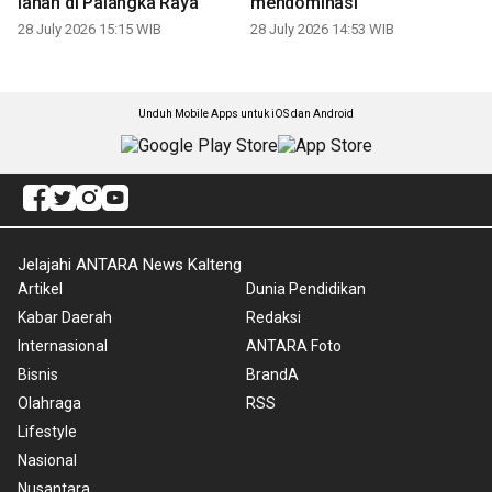
lahan di Palangka Raya
mendominasi
28 July 2026 15:15 WIB
28 July 2026 14:53 WIB
Unduh Mobile Apps untuk iOS dan Android
Jelajahi ANTARA News Kalteng
Artikel
Dunia Pendidikan
Kabar Daerah
Redaksi
Internasional
ANTARA Foto
Bisnis
BrandA
Olahraga
RSS
Lifestyle
Nasional
Nusantara