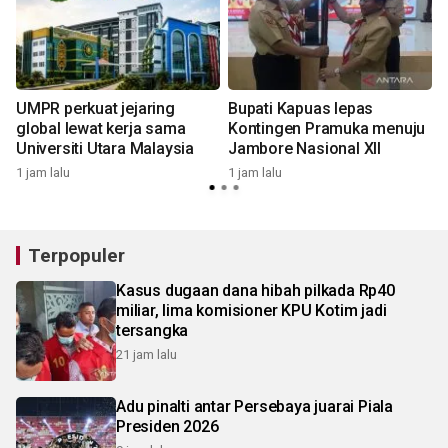
UMPR perkuat jejaring
Bupati Kapuas lepas
2
global lewat kerja sama
Kontingen Pramuka menuju
Universiti Utara Malaysia
Jambore Nasional XII
1 jam lalu
1 jam lalu
2
Terpopuler
Kasus dugaan dana hibah pilkada Rp40
miliar, lima komisioner KPU Kotim jadi
tersangka
21 jam lalu
Adu pinalti antar Persebaya juarai Piala
Presiden 2026