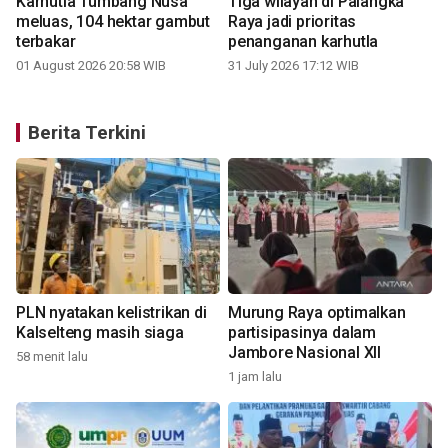
Karhutla Tumbang Nusa
Tiga wilayah di Palangka
meluas, 104 hektar gambut
Raya jadi prioritas
terbakar
penanganan karhutla
01 August 2026 20:58 WIB
31 July 2026 17:12 WIB
Berita Terkini
r
PLN nyatakan kelistrikan di
Murung Raya optimalkan
Kalselteng masih siaga
partisipasinya dalam
Jambore Nasional XII
58 menit lalu
1 jam lalu
1