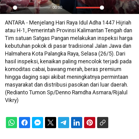
00:00
Play
Mute
Settings
PIP
En
ANTARA - Menjelang Hari Raya Idul Adha 1447 Hijriah
ful
atau H-1, Pemerintah Provinsi Kalimantan Tengah dan
Tim satuan Satgas Pangan melakukan inspeksi harga
kebutuhan pokok di pasar tradisional Jalan Jawa dan
Halmahera Kota Palangka Raya, Selasa (26/5). Dari
hasil inspeksi, kenaikan paling mencolok terjadi pada
komoditas cabai, bawang merah, beras premium
hingga daging sapi akibat meningkatnya permintaan
masyarakat dan distribusi pasokan dari luar daerah.
(Redianto Tumon Sp/Denno Ramdha Asmara/Rijalul
Vikry)