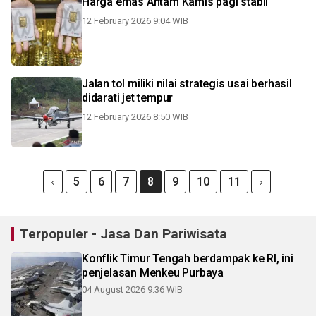
Harga emas Antam Kamis pagi stabil
12 February 2026 9:04 WIB
Jalan tol miliki nilai strategis usai berhasil
didarati jet tempur
12 February 2026 8:50 WIB
5
6
7
8
9
10
11
Terpopuler - Jasa Dan Pariwisata
Konflik Timur Tengah berdampak ke RI, ini
penjelasan Menkeu Purbaya
04 August 2026 9:36 WIB