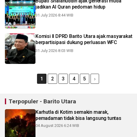
Bupati Shalahuddin ajak generasi muda
jadikan Al Quran pedoman hidup
31 July 2026 8:44 WIB
Komisi II DPRD Barito Utara ajak masyarakat
berpartisipasi dukung perluasan WFC
31 July 2026 8:03 WIB
1
2
3
4
5
Terpopuler - Barito Utara
Karhutla di Kotim semakin marak,
pemadaman tidak bisa langsung tuntas
04 August 2026 6:24 WIB