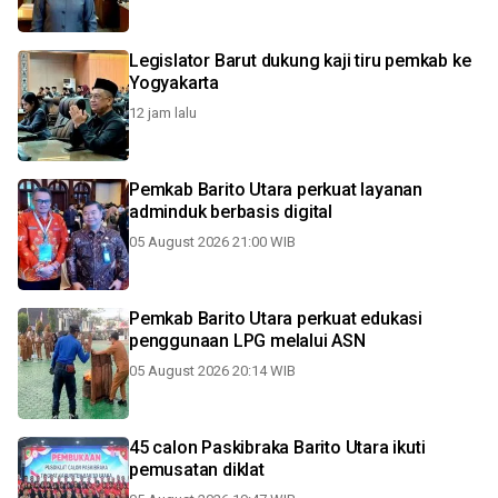
Legislator Barut dukung kaji tiru pemkab ke
Yogyakarta
12 jam lalu
Pemkab Barito Utara perkuat layanan
adminduk berbasis digital
05 August 2026 21:00 WIB
Pemkab Barito Utara perkuat edukasi
penggunaan LPG melalui ASN
05 August 2026 20:14 WIB
45 calon Paskibraka Barito Utara ikuti
pemusatan diklat