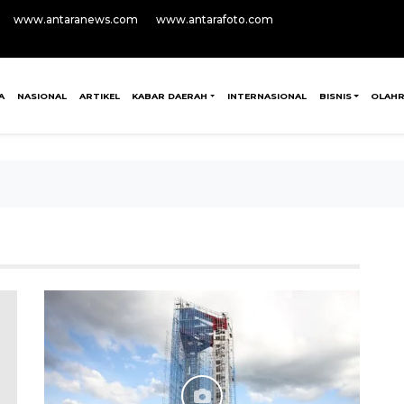
www.antaranews.com
www.antarafoto.com
A
NASIONAL
ARTIKEL
KABAR DAERAH
INTERNASIONAL
BISNIS
OLAH