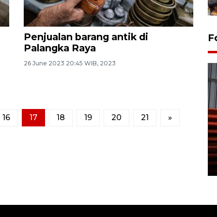
Penjualan barang antik di
F
Palangka Raya
26 June 2023 20:45 WIB, 2023
16
17
18
19
20
21
»
Prediksi puncak musim
kemarau di Kalimantan
Tengah
22 July 2026 17:18 WIB