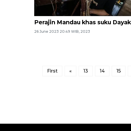
Perajin Mandau khas suku Dayak
26 June 2023 20:49 WIB, 2023
First
«
13
14
15