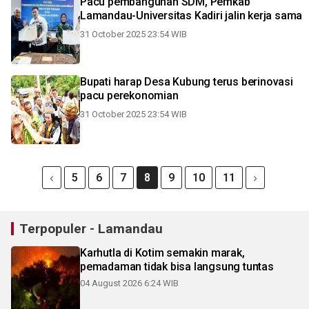
Pacu pembangunan SDM, Pemkab
Lamandau-Universitas Kadiri jalin kerja sama
31 October 2025 23:54 WIB
Bupati harap Desa Kubung terus berinovasi
pacu perekonomian
31 October 2025 23:54 WIB
5
6
7
8
9
10
11
Terpopuler - Lamandau
Karhutla di Kotim semakin marak,
pemadaman tidak bisa langsung tuntas
04 August 2026 6:24 WIB