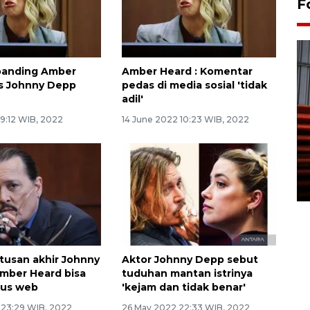
F
banding Amber
Amber Heard : Komentar
s Johnny Depp
pedas di media sosial 'tidak
adil'
 9:12 WIB, 2022
14 June 2022 10:23 WIB, 2022
Prediksi puncak musim
kemarau di Kalimantan
Tengah
22 July 2026 17:18 WIB
tusan akhir Johnny
Aktor Johnny Depp sebut
mber Heard bisa
tuduhan mantan istrinya
itus web
'kejam dan tidak benar'
 23:29 WIB, 2022
26 May 2022 22:33 WIB, 2022