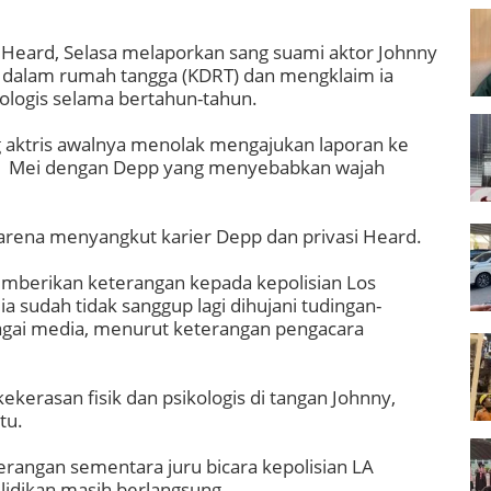
r Heard, Selasa melaporkan sang suami aktor Johnny
n dalam rumah tangga (KDRT) dan mengklaim ia
kologis selama bertahun-tahun.
ktris awalnya menolak mengajukan laporan ke
21 Mei dengan Depp yang menyebabkan wajah
 karena menyangkut karier Depp dan privasi Heard.
erikan keterangan kepada kepolisian Los
 ia sudah tidak sanggup lagi dihujani tudingan-
rbagai media, menurut keterangan pengacara
erasan fisik dan psikologis di tangan Johnny,
tu.
erangan sementara juru bicara kepolisian LA
idikan masih berlangsung.