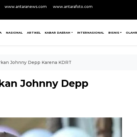
www.antaranews.com
www.antarafoto.com
A
NASIONAL
ARTIKEL
KABAR DAERAH
INTERNASIONAL
BISNIS
OLAH
rkan Johnny Depp Karena KDRT
kan Johnny Depp