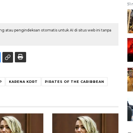
51 
g atau pengindeksan otomatis untuk AI di situs web ini tanpa
P
KARENA KDRT
PIRATES OF THE CARIBBEAN