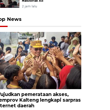
Nasional XII
2 jam lalu
op News
ujudkan pemerataan akses,
emprov Kalteng lengkapi sarpras
nternet daerah