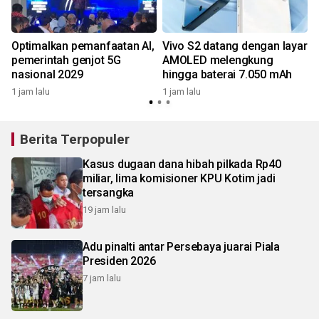
Optimalkan pemanfaatan AI,
Vivo S2 datang dengan layar
pemerintah genjot 5G
AMOLED melengkung
nasional 2029
hingga baterai 7.050 mAh
1 jam lalu
1 jam lalu
1
Berita Terpopuler
Kasus dugaan dana hibah pilkada Rp40
miliar, lima komisioner KPU Kotim jadi
tersangka
19 jam lalu
Adu pinalti antar Persebaya juarai Piala
Presiden 2026
7 jam lalu