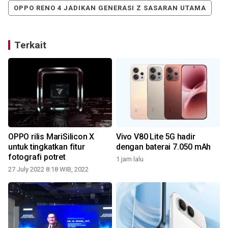
OPPO RENO 4 JADIKAN GENERASI Z SASARAN UTAMA
Terkait
OPPO rilis MariSilicon X
Vivo V80 Lite 5G hadir
untuk tingkatkan fitur
dengan baterai 7.050 mAh
fotografi potret
1 jam lalu
27 July 2022 8:18 WIB, 2022
1