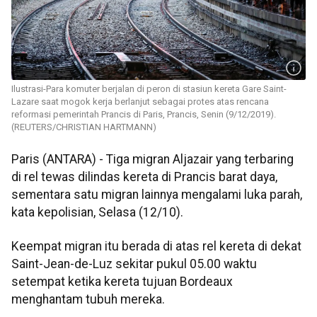
Ilustrasi-Para komuter berjalan di peron di stasiun kereta Gare Saint-
Lazare saat mogok kerja berlanjut sebagai protes atas rencana
reformasi pemerintah Prancis di Paris, Prancis, Senin (9/12/2019).
(REUTERS/CHRISTIAN HARTMANN)
Paris (ANTARA) - Tiga migran Aljazair yang terbaring
di rel tewas dilindas kereta di Prancis barat daya,
sementara satu migran lainnya mengalami luka parah,
kata kepolisian, Selasa (12/10).
Keempat migran itu berada di atas rel kereta di dekat
Saint-Jean-de-Luz sekitar pukul 05.00 waktu
setempat ketika kereta tujuan Bordeaux
menghantam tubuh mereka.