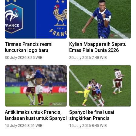
Timnas Prancis resmi
Kylian Mbappe raih Sepatu
luncurkan logo baru
Emas Piala Dunia 2026
30 July 2026 8:25 WIB
20 July 2026 7:48 WIB
1
Antiklimaks untuk Prancis,
Spanyol ke final usai
landasan kuat untuk Spanyol
singkirkan Prancis
s
15 July 2026 8:51 WIB
15 July 2026 8:45 WIB
0