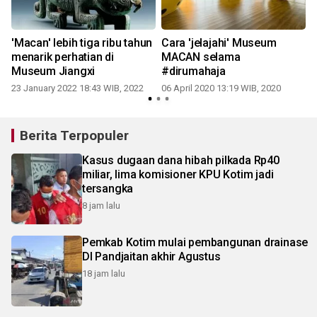
h
'Macan' lebih tiga ribu tahun
Cara 'jelajahi' Museum
menarik perhatian di
MACAN selama
Museum Jiangxi
#dirumahaja
23 January 2022 18:43 WIB, 2022
06 April 2020 13:19 WIB, 2020
Berita Terpopuler
Kasus dugaan dana hibah pilkada Rp40
miliar, lima komisioner KPU Kotim jadi
tersangka
8 jam lalu
Pemkab Kotim mulai pembangunan drainase
DI Pandjaitan akhir Agustus
18 jam lalu