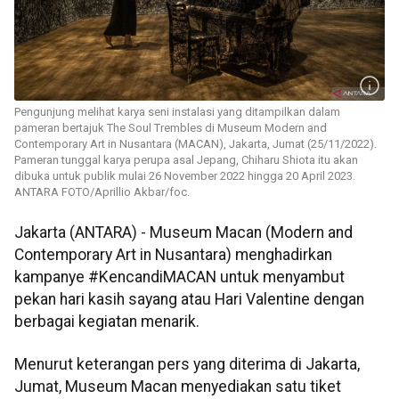
Pengunjung melihat karya seni instalasi yang ditampilkan dalam
pameran bertajuk The Soul Trembles di Museum Modern and
Contemporary Art in Nusantara (MACAN), Jakarta, Jumat (25/11/2022).
Pameran tunggal karya perupa asal Jepang, Chiharu Shiota itu akan
dibuka untuk publik mulai 26 November 2022 hingga 20 April 2023.
ANTARA FOTO/Aprillio Akbar/foc.
Jakarta (ANTARA) - Museum Macan (Modern and
Contemporary Art in Nusantara) menghadirkan
kampanye #KencandiMACAN untuk menyambut
pekan hari kasih sayang atau Hari Valentine dengan
berbagai kegiatan menarik.
Menurut keterangan pers yang diterima di Jakarta,
Jumat, Museum Macan menyediakan satu tiket