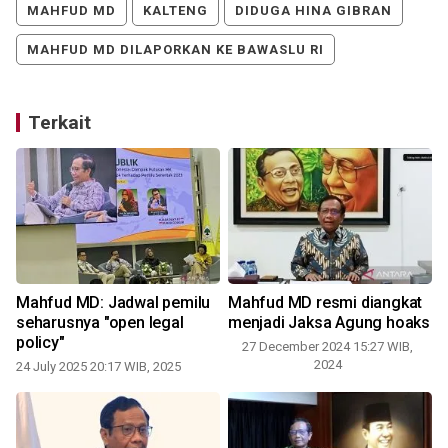
MAHFUD MD
KALTENG
DIDUGA HINA GIBRAN
MAHFUD MD DILAPORKAN KE BAWASLU RI
Terkait
Mahfud MD: Jadwal pemilu
Mahfud MD resmi diangkat
seharusnya "open legal
menjadi Jaksa Agung hoaks
policy"
27 December 2024 15:27 WIB,
2024
24 July 2025 20:17 WIB, 2025