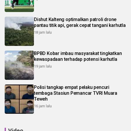
Dishut Kalteng optimalkan patroli drone
pantau titik api, gerak cepat tangani karhutla
18 jam lalu
BPBD Kobar imbau masyarakat tingkatkan
kewaspadaan terhadap potensi karhutla
19 jam lalu
Polisi tangkap empat pelaku pencuri
tembaga Stasiun Pemancar TVRI Muara
Teweh
16 jam lalu
Video