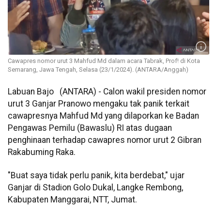
Cawapres nomor urut 3 Mahfud Md dalam acara Tabrak, Prof! di Kota
Semarang, Jawa Tengah, Selasa (23/1/2024). (ANTARA/Anggah)
Labuan Bajo (ANTARA) - Calon wakil presiden nomor
urut 3 Ganjar Pranowo mengaku tak panik terkait
cawapresnya Mahfud Md yang dilaporkan ke Badan
Pengawas Pemilu (Bawaslu) RI atas dugaan
penghinaan terhadap cawapres nomor urut 2 Gibran
Rakabuming Raka.
"Buat saya tidak perlu panik, kita berdebat," ujar
Ganjar di Stadion Golo Dukal, Langke Rembong,
Kabupaten Manggarai, NTT, Jumat.