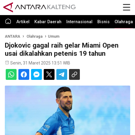
Artikel
Kabar Daerah
Internasional
Bisnis
Olahraga
ANTARA
Olahraga
Umum
Djokovic gagal raih gelar Miami Open
usai dikalahkan petenis 19 tahun
Senin, 31 Maret 2025 13:51 WIB