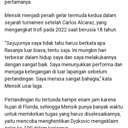
pertamanya.
Mensik menjadi peraih gelar termuda kedua dalam
sejarah turnamen setelah Carlos Alcaraz, yang
mengangkat trofi pada 2022 saat berusia 18 tahun.
"Sejujurnya saya tidak tahu harus berkata apa.
Rasanya luar biasa, tentu saja. Ini mungkin hari
terbesar dalam hidup saya dan saya melakukannya
dengan sangat baik. Saya menunjukkan performa dan
menjaga ketegangan di luar lapangan sebelum
pertandingan. Saya merasa sangat bahagia," kata
Mensik usai laga.
Pertandingan itu tertunda hampir enam jam karena
hujan di Florida, sehingga Mensik punya banyak waktu
untuk memikirkan tugas yang harus diselesaikannya,
yaitu mencoba menghentikan Djokovic mengeklaim