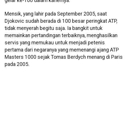
gelar ke-100 dalam kariernya.
Mensik, yang lahir pada September 2005, saat
Djokovic sudah berada di 100 besar peringkat ATP,
tidak menyerah begitu saja. Ia bangkit untuk
memainkan pertandingan terbaiknya, menghasilkan
servis yang memukau untuk menjadi petenis
pertama dari negaranya yang memenangi ajang ATP
Masters 1000 sejak Tomas Berdych menang di Paris
pada 2005.