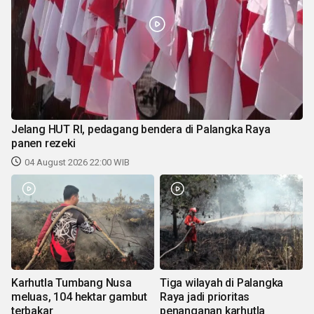
Jelang HUT RI, pedagang bendera di Palangka Raya
panen rezeki
04 August 2026 22:00 WIB
Karhutla Tumbang Nusa
Tiga wilayah di Palangka
meluas, 104 hektar gambut
Raya jadi prioritas
terbakar
penanganan karhutla