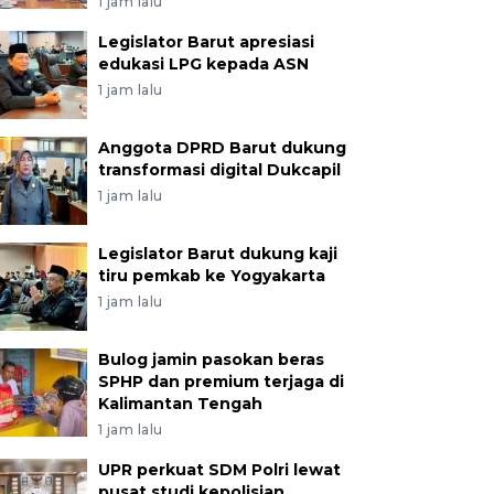
1 jam lalu
Legislator Barut apresiasi
edukasi LPG kepada ASN
1 jam lalu
Anggota DPRD Barut dukung
transformasi digital Dukcapil
1 jam lalu
Legislator Barut dukung kaji
tiru pemkab ke Yogyakarta
1 jam lalu
Bulog jamin pasokan beras
SPHP dan premium terjaga di
Kalimantan Tengah
1 jam lalu
UPR perkuat SDM Polri lewat
pusat studi kepolisian