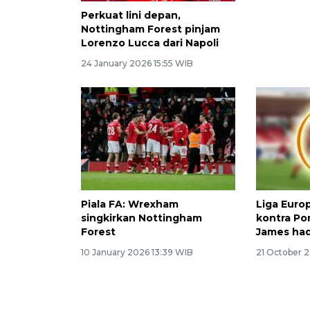
Perkuat lini depan,
Nottingha
Nottingham Forest pinjam
atasi per
Lorenzo Lucca dari Napoli
23 January 
24 January 2026 15:55 WIB
Piala FA: Wrexham
Liga Euro
singkirkan Nottingham
kontra Po
Forest
James hada
10 January 2026 13:39 WIB
21 October 