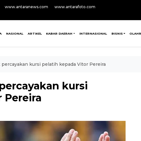
www.antaranews.com
www.antarafoto.com
A
NASIONAL
ARTIKEL
KABAR DAERAH
INTERNASIONAL
BISNIS
OLAH
percayakan kursi pelatih kepada Vitor Pereira
percayakan kursi
 Pereira