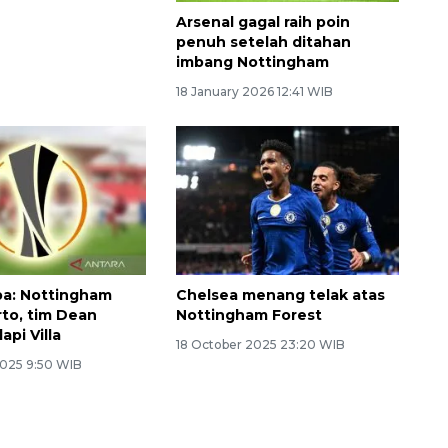
m Forest gagal
Arsenal gagal raih poin
lawanan Braga
penuh setelah ditahan
imbang Nottingham
2026 6:59 WIB
18 January 2026 12:41 WIB
pa: Nottingham
Chelsea menang telak atas
rto, tim Dean
Nottingham Forest
pi Villa
18 October 2025 23:20 WIB
2025 9:50 WIB