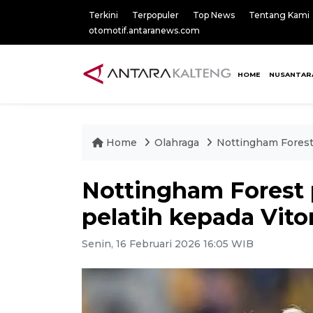
Terkini
Terpopuler
Top News
Tentang Kami
otomotif.antaranews.com
HOME
NUSANTAR
Home
Olahraga
Nottingham Forest 
Nottingham Forest 
pelatih kepada Vitor
Senin, 16 Februari 2026 16:05 WIB