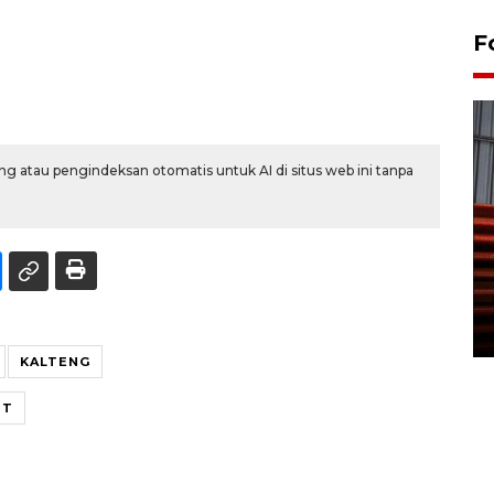
F
g atau pengindeksan otomatis untuk AI di situs web ini tanpa
Prediksi puncak musim
kemarau di Kalimantan
Tengah
22 July 2026 17:18 WIB
KALTENG
ST