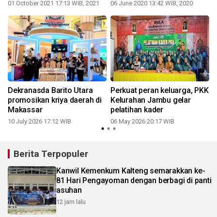
01 October 2021 17:13 WIB, 2021
06 June 2020 13:42 WIB, 2020
3
Dekranasda Barito Utara
Perkuat peran keluarga, PKK
promosikan kriya daerah di
Kelurahan Jambu gelar
Makassar
pelatihan kader
10 July 2026 17:12 WIB
06 May 2026 20:17 WIB
Berita Terpopuler
Kanwil Kemenkum Kalteng semarakkan ke-
81 Hari Pengayoman dengan berbagi di panti
asuhan
12 jam lalu