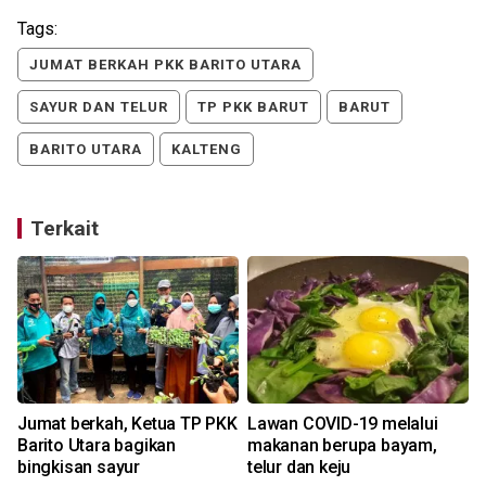
Tags:
JUMAT BERKAH PKK BARITO UTARA
SAYUR DAN TELUR
TP PKK BARUT
BARUT
BARITO UTARA
KALTENG
Terkait
t
Jumat berkah, Ketua TP PKK
Lawan COVID-19 melalui
Barito Utara bagikan
makanan berupa bayam,
bingkisan sayur
telur dan keju