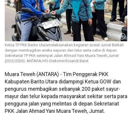
Ketua TP PKK Barito Utaramelaksanakan kegiatan sosial Jumat Berkah
dengan membagikan aneka sayuran dan telur serta cabe di depan
Sekretariat TP PKK setempat Jalan Ahmad Yani Muara Teweh,Jumat
(20/2/2026). ANTARA/HO-Diskominfosandi Barut
Muara Teweh (ANTARA) - Tim Penggerak PKK
Kabupaten Barito Utara didampingi Ketua GOW dan
pengurus membagikan sebanyak 200 paket sayur-
mayur dan telur kepada masyarakat sekitar serta para
pengguna jalan yang melintas di depan Sekretariat
PKK Jalan Ahmad Yani Muara Teweh, Jumat.