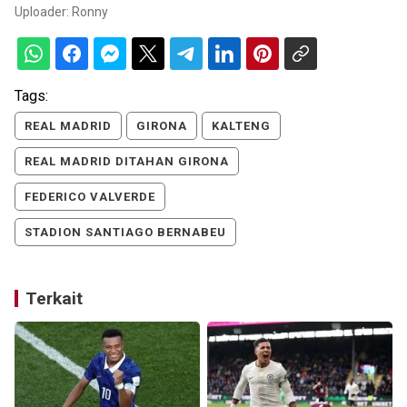
Uploader:
Ronny
Tags:
REAL MADRID
GIRONA
KALTENG
REAL MADRID DITAHAN GIRONA
FEDERICO VALVERDE
STADION SANTIAGO BERNABEU
Terkait