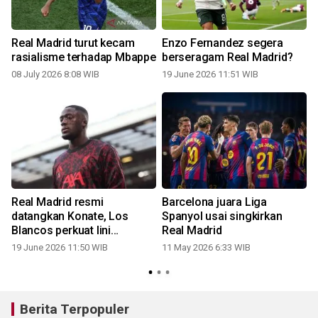
Real Madrid turut kecam
Enzo Fernandez segera
rasialisme terhadap Mbappe
berseragam Real Madrid?
08 July 2026 8:08 WIB
19 June 2026 11:51 WIB
2
Real Madrid resmi
Barcelona juara Liga
datangkan Konate, Los
Spanyol usai singkirkan
l
Blancos perkuat lini
Real Madrid
belakang
19 June 2026 11:50 WIB
11 May 2026 6:33 WIB
1
Berita Terpopuler