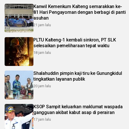
Kanwil Kemenkum Kalteng semarakkan ke-
81 Hari Pengayoman dengan berbagi di panti
asuhan
21 jam lalu
PLTU Kalteng-1 kembali sinkron, PT SLK
selesaikan pemeliharaan tepat waktu
18 jam lalu
Shalahuddin pimpin kaji tiru ke Gunungkidul
tingkatkan layanan publik
20 jam lalu
KSOP Sampit keluarkan maklumat waspada
gangguan akibat kabut asap di perairan
17 jam lalu