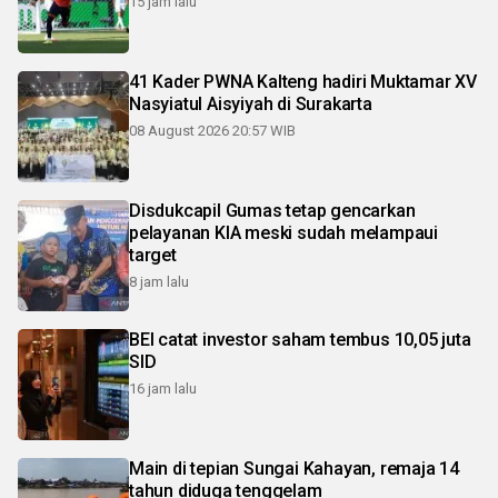
15 jam lalu
41 Kader PWNA Kalteng hadiri Muktamar XV
Nasyiatul Aisyiyah di Surakarta
08 August 2026 20:57 WIB
Disdukcapil Gumas tetap gencarkan
pelayanan KIA meski sudah melampaui
target
8 jam lalu
BEI catat investor saham tembus 10,05 juta
SID
16 jam lalu
Main di tepian Sungai Kahayan, remaja 14
tahun diduga tenggelam