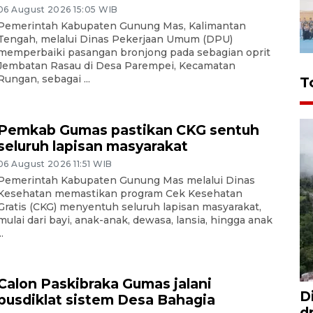
06 August 2026 15:05 WIB
Pemerintah Kabupaten Gunung Mas, Kalimantan
Tengah, melalui Dinas Pekerjaan Umum (DPU)
memperbaiki pasangan bronjong pada sebagian oprit
Jembatan Rasau di Desa Parempei, Kecamatan
Rungan, sebagai ...
T
Pemkab Gumas pastikan CKG sentuh
seluruh lapisan masyarakat
06 August 2026 11:51 WIB
Pemerintah Kabupaten Gunung Mas melalui Dinas
Kesehatan memastikan program Cek Kesehatan
Gratis (CKG) menyentuh seluruh lapisan masyarakat,
mulai dari bayi, anak-anak, dewasa, lansia, hingga anak
..
Calon Paskibraka Gumas jalani
D
pusdiklat sistem Desa Bahagia
d