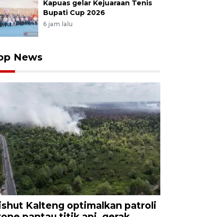
Kapuas gelar Kejuaraan Tenis
Bupati Cup 2026
6 jam lalu
op News
ishut Kalteng optimalkan patroli
rone pantau titik api, gerak