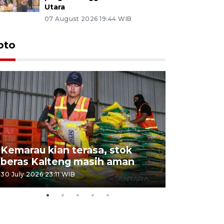
Utara
07 August 2026 19:44 WIB
oto
Kemarau kian terasa, stok
Pemadama
beras Kalteng masih aman
dan lahan
30 July 2026 23:11 WIB
30 July 2026 