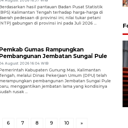
04 August 2026 16:57 WIB
Berdasarkan hasil pantauan Badan Pusat Statistik
(BPS) Kalimantan Tengah terhadap harga-harga di
daerah pedesaan di provinsi ini, nilai tukar petani
(NTP) gabungan di provinsi ini pada Juli 2026 ...
F
Pemkab Gumas Rampungkan
Pembangunan Jembatan Sungai Pule
04 August 2026 16:04 WIB
Pemerintah Kabupaten Gunung Mas, Kalimantan
Tengah, melalui Dinas Pekerjaan Umum (DPU) telah
Prediksi puncak musim
merampungkan pembangunan Jembatan Sungai Pule
kemarau di Kalimantan
baru, menggantikan jembatan lama yang kondisinya
Tengah
sudah rusak ...
22 July 2026 17:18 WIB
6
7
8
9
10
»