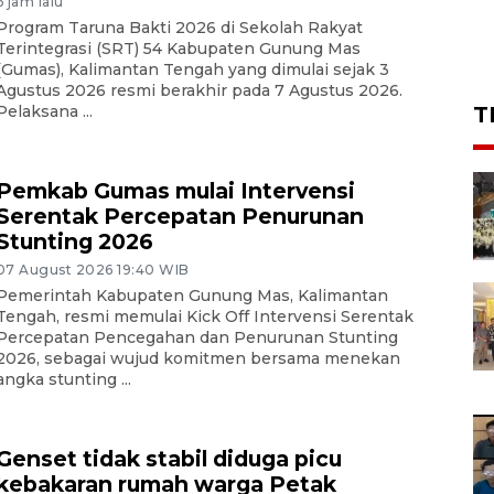
6 jam lalu
Program Taruna Bakti 2026 di Sekolah Rakyat
Terintegrasi (SRT) 54 Kabupaten Gunung Mas
(Gumas), Kalimantan Tengah yang dimulai sejak 3
Agustus 2026 resmi berakhir pada 7 Agustus 2026.
Pelaksana ...
T
Pemkab Gumas mulai Intervensi
Serentak Percepatan Penurunan
Stunting 2026
07 August 2026 19:40 WIB
Pemerintah Kabupaten Gunung Mas, Kalimantan
Tengah, resmi memulai Kick Off Intervensi Serentak
Percepatan Pencegahan dan Penurunan Stunting
2026, sebagai wujud komitmen bersama menekan
angka stunting ...
Genset tidak stabil diduga picu
kebakaran rumah warga Petak