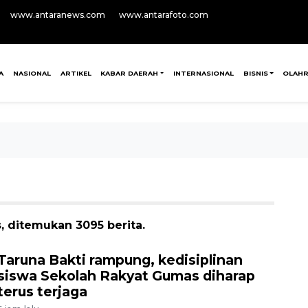
www.antaranews.com
www.antarafoto.com
A
NASIONAL
ARTIKEL
KABAR DAERAH
INTERNASIONAL
BISNIS
OLAH
 ditemukan 3095 berita.
Taruna Bakti rampung, kedisiplinan
siswa Sekolah Rakyat Gumas diharap
terus terjaga