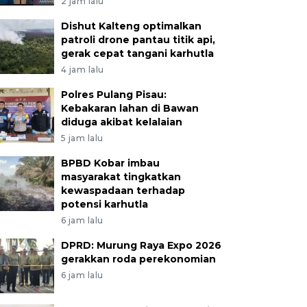
2 jam lalu
Dishut Kalteng optimalkan
patroli drone pantau titik api,
gerak cepat tangani karhutla
4 jam lalu
Polres Pulang Pisau:
Kebakaran lahan di Bawan
diduga akibat kelalaian
5 jam lalu
BPBD Kobar imbau
masyarakat tingkatkan
kewaspadaan terhadap
potensi karhutla
6 jam lalu
DPRD: Murung Raya Expo 2026
gerakkan roda perekonomian
6 jam lalu