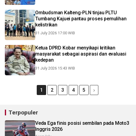
Ombudsman Kalteng-PLN tinjau PLTU
Tumbang Kajuei pantau proses pemulihan
kelistrikan
31 July 2026 17:00 WIB
Ketua DPRD Kobar menyikapi kritikan
masyarakat sebagai aspirasi dan evaluasi
kedepan
31 July 2026 15:43 WIB
1
2
3
4
5
Terpopuler
Veda Ega finis posisi sembilan pada Moto3
Inggris 2026