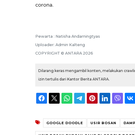
corona.
Pewarta :
Natisha Andarningtyas
Uploader:
Admin Kalteng
COPYRIGHT ©
ANTARA
2026
Dilarang keras mengambil konten, melakukan crawlin
izin tertulis dari Kantor Berita ANTARA.
GOOGLE DOODLE
USIR BOSAN
DAMP