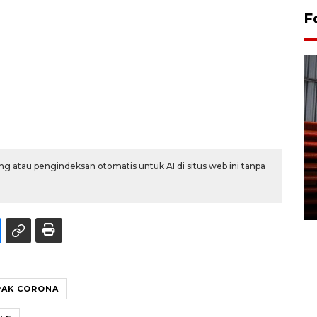
F
Prediksi puncak musim
kemarau di Kalimantan
g atau pengindeksan otomatis untuk AI di situs web ini tanpa
Tengah
22 July 2026 17:18 WIB
AK CORONA