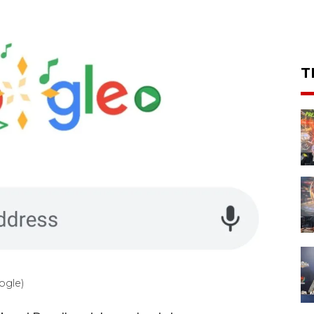
T
ogle)