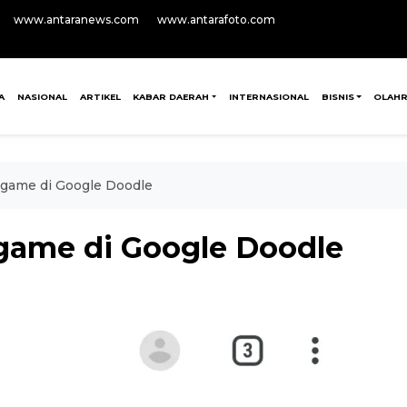
www.antaranews.com
www.antarafoto.com
A
NASIONAL
ARTIKEL
KABAR DAERAH
INTERNASIONAL
BISNIS
OLAH
 game di Google Doodle
game di Google Doodle