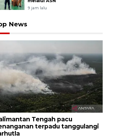
melalui ASN
9 jam lalu
op News
alimantan Tengah pacu
enanganan terpadu tanggulangi
arhutla