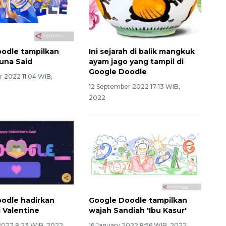
odle tampilkan
Ini sejarah di balik mangkuk
una Said
ayam jago yang tampil di
Google Doodle
r 2022 11:04 WIB,
12 September 2022 17:13 WIB,
2022
odle hadirkan
Google Doodle tampilkan
 Valentine
wajah Sandiah 'Ibu Kasur'
 2022 8:23 WIB, 2022
16 January 2022 8:56 WIB, 2022