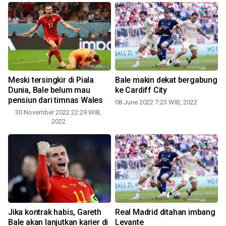
Meski tersingkir di Piala
Bale makin dekat bergabung
Dunia, Bale belum mau
ke Cardiff City
pensiun dari timnas Wales
08 June 2022 7:23 WIB, 2022
30 November 2022 22:29 WIB,
2022
u
Jika kontrak habis, Gareth
Real Madrid ditahan imbang
Bale akan lanjutkan karier di
Levante
0