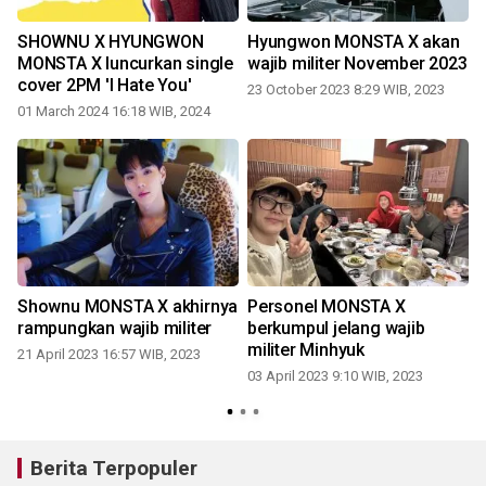
a
SHOWNU X HYUNGWON
Hyungwon MONSTA X akan
u
MONSTA X luncurkan single
wajib militer November 2023
cover 2PM 'I Hate You'
23 October 2023 8:29 WIB, 2023
01 March 2024 16:18 WIB, 2024
Shownu MONSTA X akhirnya
Personel MONSTA X
'
rampungkan wajib militer
berkumpul jelang wajib
militer Minhyuk
21 April 2023 16:57 WIB, 2023
03 April 2023 9:10 WIB, 2023
Berita Terpopuler