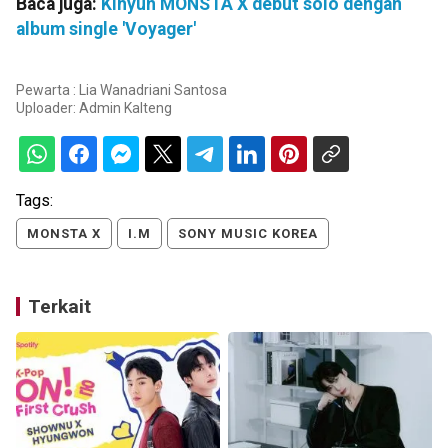
Baca juga:
Kihyun MONSTA X debut solo dengan
album single 'Voyager'
Pewarta : Lia Wanadriani Santosa
Uploader:
Admin Kalteng
Tags:
MONSTA X
I.M
SONY MUSIC KOREA
Terkait