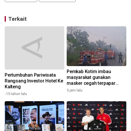
Terkait
Pemkab Kotim imbau
Pertumbuhan Pariwisata
masyarakat gunakan
Rangsang Investor Hotel Ke
masker cegah terpapar
1
Kalteng
udara tidak sehat
5 jam lalu
-15 tahun lalu