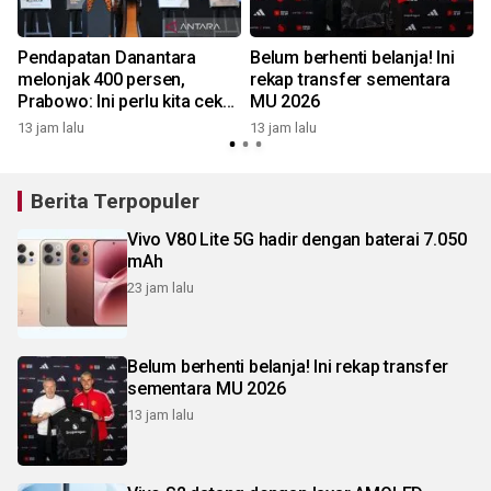
Pendapatan Danantara
Belum berhenti belanja! Ini
melonjak 400 persen,
rekap transfer sementara
Prabowo: Ini perlu kita cek
MU 2026
1
dan audit
13 jam lalu
13 jam lalu
Berita Terpopuler
Vivo V80 Lite 5G hadir dengan baterai 7.050
mAh
23 jam lalu
Belum berhenti belanja! Ini rekap transfer
sementara MU 2026
13 jam lalu