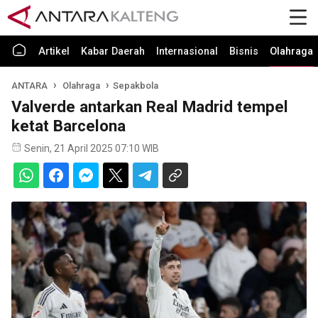
Artikel
Kabar Daerah
Internasional
Bisnis
Olahraga
ANTARA
Olahraga
Sepakbola
Valverde antarkan Real Madrid tempel
ketat Barcelona
Senin, 21 April 2025 07:10 WIB