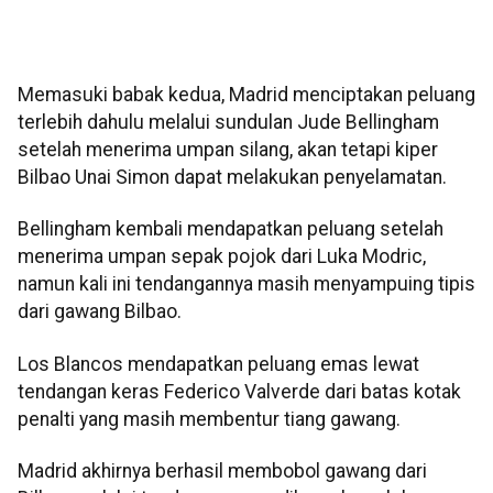
Memasuki babak kedua, Madrid menciptakan peluang
terlebih dahulu melalui sundulan Jude Bellingham
setelah menerima umpan silang, akan tetapi kiper
Bilbao Unai Simon dapat melakukan penyelamatan.
Bellingham kembali mendapatkan peluang setelah
menerima umpan sepak pojok dari Luka Modric,
namun kali ini tendangannya masih menyampuing tipis
dari gawang Bilbao.
Los Blancos mendapatkan peluang emas lewat
tendangan keras Federico Valverde dari batas kotak
penalti yang masih membentur tiang gawang.
Madrid akhirnya berhasil membobol gawang dari