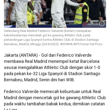
Gelandang Real Madrid Federico Valverde (kanan) merayakan
keberhasilannya mencetak gol ke gawang Athletic Club pada
pertandingan Liga Spanyol kontra Athletic Club di Stadion Santiago
Bernabeu, Madrid, Minggu (20/4/2025). ANTARA/AFP/Oscar Del Pozo.
Jakarta (ANTARA) - Gol dari Federico Valverde
membawa Real Madrid menempel ketat Barcelona
seusai mengalahkan Athletic Club dengan skor 1-0
pada pekan ke-32 Liga Spanyol di Stadion Santiago
Bernabeu, Madrid, Senin dini hari WIB.
Federico Valverde memecah kebuntuan untuk Real
Madrid dengan mencetak gol ke gawang Athletic Club
pada waktu tambahan babak kedua, demikian catatan
La Liga.