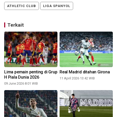
ATHLETIC CLUB
LIGA SPANYOL
Terkait
a
Lima pemain penting di Grup
Real Madrid ditahan Girona
H Piala Dunia 2026
11 April 2026 13:42 WIB
09 June 2026 8:01 WIB