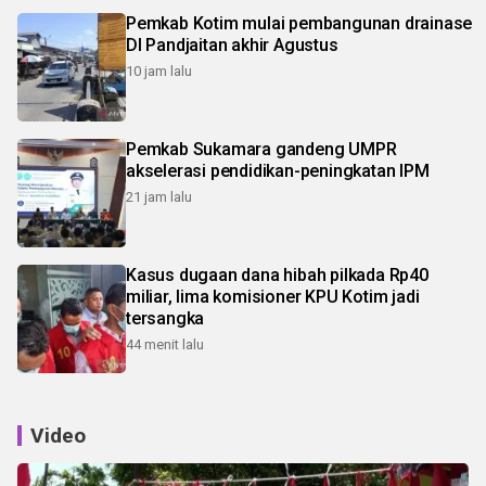
Pemkab Kotim mulai pembangunan drainase
DI Pandjaitan akhir Agustus
10 jam lalu
Pemkab Sukamara gandeng UMPR
akselerasi pendidikan-peningkatan IPM
21 jam lalu
Kasus dugaan dana hibah pilkada Rp40
miliar, lima komisioner KPU Kotim jadi
tersangka
44 menit lalu
Video