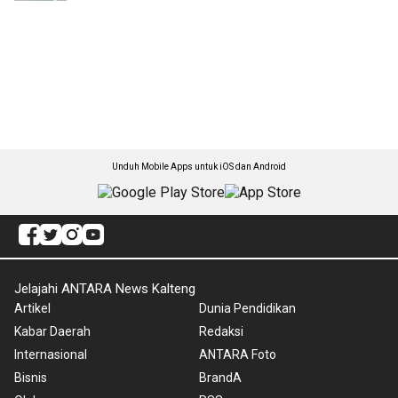
Unduh Mobile Apps untuk iOS dan Android
Jelajahi ANTARA News Kalteng
Artikel
Dunia Pendidikan
Kabar Daerah
Redaksi
Internasional
ANTARA Foto
Bisnis
BrandA