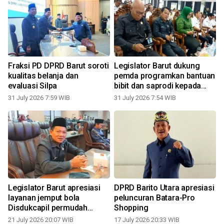
Fraksi PD DPRD Barut soroti
Legislator Barut dukung
kualitas belanja dan
pemda programkan bantuan
evaluasi Silpa
bibit dan saprodi kepada
petani
31 July 2026 7:59 WIB
31 July 2026 7:54 WIB
0
Legislator Barut apresiasi
DPRD Barito Utara apresiasi
layanan jemput bola
peluncuran Batara-Pro
Disdukcapil permudah
Shopping
dokumen kependudukan
21 July 2026 20:07 WIB
17 July 2026 20:33 WIB