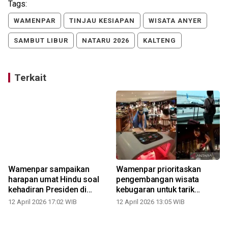
Tags:
WAMENPAR
TINJAU KESIAPAN
WISATA ANYER
SAMBUT LIBUR
NATARU 2026
KALTENG
Terkait
Wamenpar sampaikan
Wamenpar prioritaskan
harapan umat Hindu soal
pengembangan wisata
kehadiran Presiden di
kebugaran untuk tarik
Dharma Santi Bali
wisatawan
12 April 2026 17:02 WIB
12 April 2026 13:05 WIB