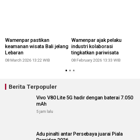
Wamenpar pastikan
Wamenpar ajak pelaku
keamanan wisata Bali jelang
industri kolaborasi
Lebaran
tingkatkan pariwisata
2
08 March 2026 13:22 WIB
08 February 2026 13:33 WIB
Berita Terpopuler
Vivo V80 Lite 5G hadir dengan baterai 7.050
mAh
5 jam lalu
Adu pinalti antar Persebaya juarai Piala