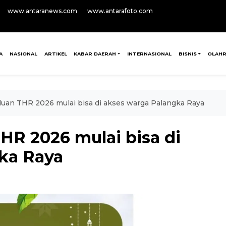
www.antaranews.com
www.antarafoto.com
A
NASIONAL
ARTIKEL
KABAR DAERAH
INTERNASIONAL
BISNIS
OLAH
an THR 2026 mulai bisa di akses warga Palangka Raya
R 2026 mulai bisa di
ka Raya