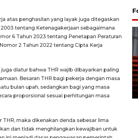
F
rja atas penghasilan yang layak juga ditegaskan
2003 tentang Ketenagakerjaan sebagaimana
omor 6 Tahun 2023 tentang Penetapan Peraturan
omor 2 Tahun 2022 tentang Cipta Kerja
Prediksi puncak musim
uga diatur bahwa THR wajib dibayarkan paling
kemarau di Kalimantan
agamaan. Besaran THR bagi pekerja dengan masa
Tengah
r satu bulan upah, sedangkan bagi yang masa
22 July 2026 17:18 WIB
 secara proporsional sesuai perhitungan masa
 THR, maka dikenakan denda sebesar lima
arkan dan tidak menghilangkan kewajiban untuk
n ini menjadi dasar pengawasan pemerintah