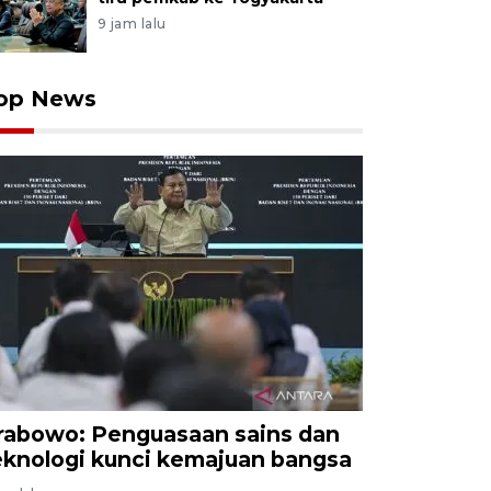
9 jam lalu
op News
rabowo: Penguasaan sains dan
eknologi kunci kemajuan bangsa