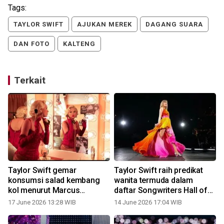
Tags:
TAYLOR SWIFT
AJUKAN MEREK
DAGANG SUARA
DAN FOTO
KALTENG
Terkait
Taylor Swift gemar
Taylor Swift raih predikat
konsumsi salad kembang
wanita termuda dalam
kol menurut Marcus
daftar Songwriters Hall of
Mumford
Fame
17 June 2026 13:28 WIB
14 June 2026 17:04 WIB