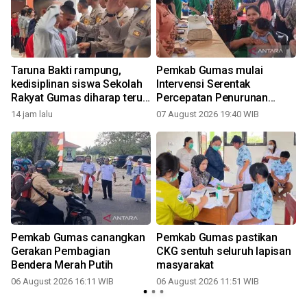
Taruna Bakti rampung,
Pemkab Gumas mulai
kedisiplinan siswa Sekolah
Intervensi Serentak
Rakyat Gumas diharap terus
Percepatan Penurunan
terjaga
Stunting 2026
14 jam lalu
07 August 2026 19:40 WIB
Pemkab Gumas canangkan
Pemkab Gumas pastikan
Gerakan Pembagian
CKG sentuh seluruh lapisan
Bendera Merah Putih
masyarakat
06 August 2026 16:11 WIB
06 August 2026 11:51 WIB