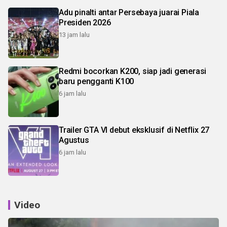
Adu pinalti antar Persebaya juarai Piala
Presiden 2026
13 jam lalu
Redmi bocorkan K200, siap jadi generasi
baru pengganti K100
6 jam lalu
Trailer GTA VI debut eksklusif di Netflix 27
Agustus
6 jam lalu
Video