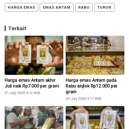
HARGA EMAS
EMAS ANTAM
RABU
TURUN
Terkait
Harga emas Antam akhir
Harga emas Antam pada
Juli naik Rp7.000 per gram
Rabu anjlok Rp12.000 per
gram
31 July 2026 9:12 WIB
0
29 July 2026 9:17 WIB