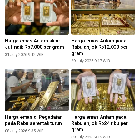
Harga emas Antam akhir
Harga emas Antam pada
Juli naik Rp7.000 per gram
Rabu anjlok Rp12.000 per
gram
31 July 2026 9:12 WIB
0
29 July 2026 9:17 WIB
Harga emas di Pegadaian
Harga emas Antam pada
pada Rabu serentak turun
Rabu anjlok Rp24 ribu per
gram
08 July 2026 9:35 WIB
08 July 2026 9:16 WIB