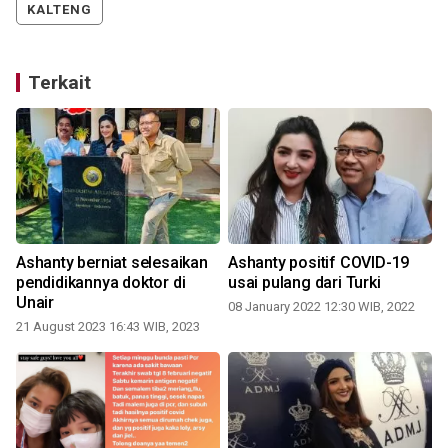
KALTENG
Terkait
Ashanty berniat selesaikan
Ashanty positif COVID-19
pendidikannya doktor di
usai pulang dari Turki
Unair
08 January 2022 12:30 WIB, 2022
21 August 2023 16:43 WIB, 2023
0