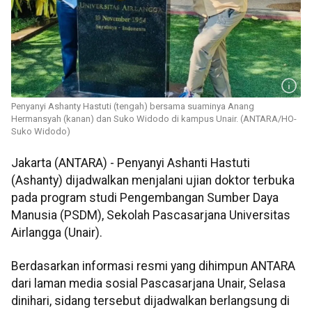
Penyanyi Ashanty Hastuti (tengah) bersama suaminya Anang
Hermansyah (kanan) dan Suko Widodo di kampus Unair. (ANTARA/HO-
Suko Widodo)
Jakarta (ANTARA) - Penyanyi Ashanti Hastuti
(Ashanty) dijadwalkan menjalani ujian doktor terbuka
pada program studi Pengembangan Sumber Daya
Manusia (PSDM), Sekolah Pascasarjana Universitas
Airlangga (Unair).
Berdasarkan informasi resmi yang dihimpun ANTARA
dari laman media sosial Pascasarjana Unair, Selasa
dinihari, sidang tersebut dijadwalkan berlangsung di