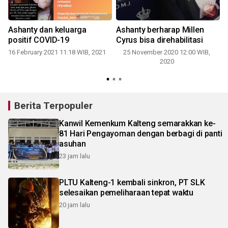
k
Ashanty dan keluarga
Ashanty berharap Millen
positif COVID-19
Cyrus bisa direhabilitasi
16 February 2021 11:18 WIB, 2021
25 November 2020 12:00 WIB,
2020
Berita Terpopuler
Kanwil Kemenkum Kalteng semarakkan ke-
81 Hari Pengayoman dengan berbagi di panti
asuhan
23 jam lalu
PLTU Kalteng-1 kembali sinkron, PT SLK
selesaikan pemeliharaan tepat waktu
20 jam lalu