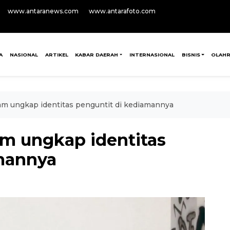
www.antaranews.com
www.antarafoto.com
A
NASIONAL
ARTIKEL
KABAR DAERAH
INTERNASIONAL
BISNIS
OLAH
m ungkap identitas penguntit di kediamannya
m ungkap identitas
mannya