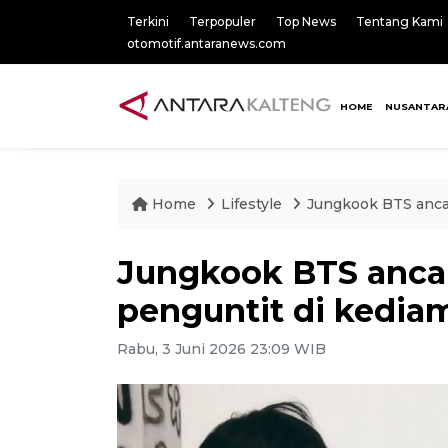
Terkini
Terpopuler
Top News
Tentang Kami
otomotif.antaranews.com
HOME
NUSANTAR
Home
Lifestyle
Jungkook BTS anca
Jungkook BTS anca
penguntit di kedia
Rabu, 3 Juni 2026 23:09 WIB