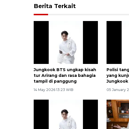
Berita Terkait
Jungkook BTS ungkap kisah
Polisi ta
tur Arirang dan rasa bahagia
yang kunj
tampil di panggung
Jungkook 
14 May 2026 13:23 WIB
05 January 