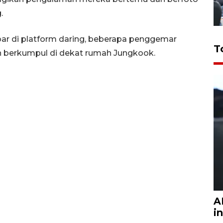
.
bar di platform daring, beberapa penggemar
T
n berkumpul di dekat rumah Jungkook.
A
i