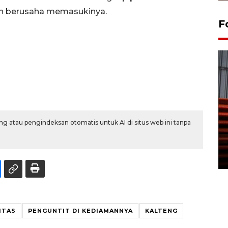
n berusaha memasukinya.
F
Prediksi puncak musim
g atau pengindeksan otomatis untuk AI di situs web ini tanpa
kemarau di Kalimantan
Tengah
22 July 2026 17:18 WIB
ITAS
PENGUNTIT DI KEDIAMANNYA
KALTENG