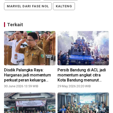
MARVEL DARI FASE NOL
KALTENG
Terkait
Disdik Palangka Raya:
Persib Bandung di ACL jadi
Harganas jadi momentum
momentum angkat citra
a
perkuat peran keluarga
Kota Bandung menurut
dalam pembentukan
Farhan
30 June 2026 13:59 WIB
29 May 2026 20:20 WIB
karakter