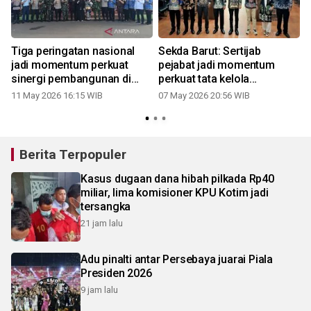
Tiga peringatan nasional
Sekda Barut: Sertijab
jadi momentum perkuat
pejabat jadi momentum
sinergi pembangunan di
perkuat tata kelola
Kotim
pemerintahan
11 May 2026 16:15 WIB
07 May 2026 20:56 WIB
Berita Terpopuler
Kasus dugaan dana hibah pilkada Rp40
miliar, lima komisioner KPU Kotim jadi
tersangka
21 jam lalu
Adu pinalti antar Persebaya juarai Piala
Presiden 2026
9 jam lalu