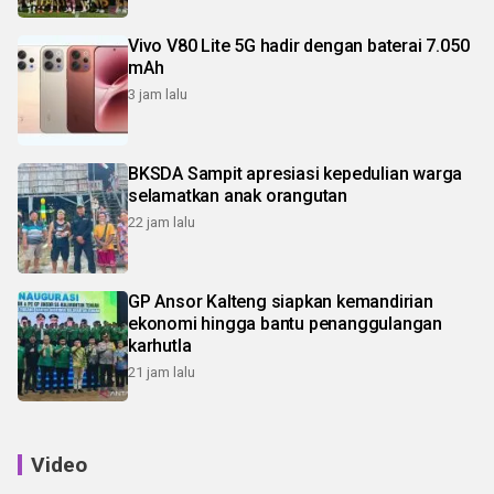
Vivo V80 Lite 5G hadir dengan baterai 7.050
mAh
3 jam lalu
BKSDA Sampit apresiasi kepedulian warga
selamatkan anak orangutan
22 jam lalu
GP Ansor Kalteng siapkan kemandirian
ekonomi hingga bantu penanggulangan
karhutla
21 jam lalu
Video